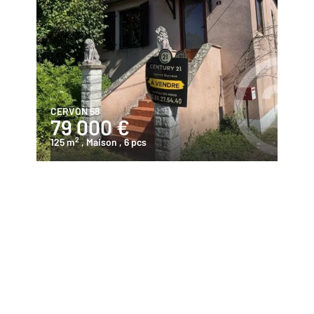
CERVON 58
79 000 €
2
125 m
, Maison
, 6 pcs