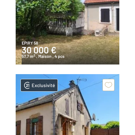
EPIRY 58
30 000 €
2
57,7 m
, Maison
, 4 pcs
Exclusivité