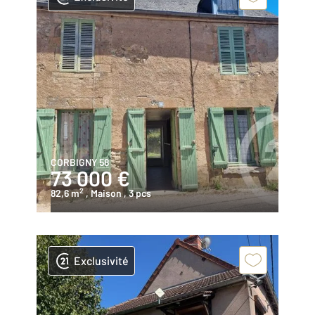
CORBIGNY 58
73 000 €
2
82,6 m
, Maison
, 3 pcs
Exclusivité