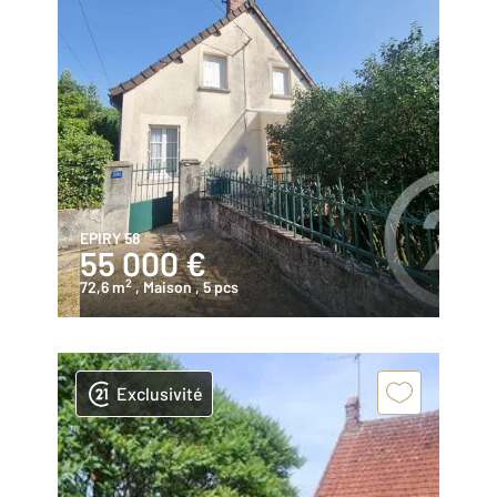
EPIRY 58
55 000 €
2
72,6 m
, Maison
, 5 pcs
Exclusivité