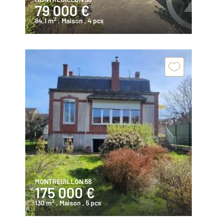
79 000 €
2
84,1 m
, Maison
, 4 pcs
MONTREUILLON 58
175 000 €
2
130 m
, Maison
, 5 pcs