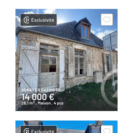
Exclusivité
AUNAY EN BAZOIS 58
14 000 €
2
26,1 m
, Maison
, 4 pcs
Exclusivité