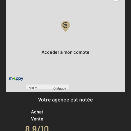
Parlons de vous, parlons biens
Votre compte :
Accéder à mon compte
500 m
©
Mappy
Votre agence est notée
Achat
Vente
8,9
/
10