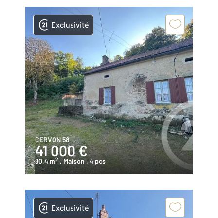
Exclusivité
CERVON 58
41 000 €
2
80,4 m
, Maison
, 4 pcs
Exclusivité