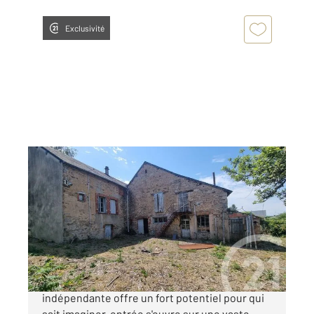
Exclusivité
OUROUX EN MORVAN 58
2
120 m
, 5 pièces
Ref : 214
Maison à vendre
57 000 €
Au cœur d'OurouxenMorvan, cette maison
indépendante offre un fort potentiel pour qui
sait imaginer. entrée s'ouvre sur une vaste