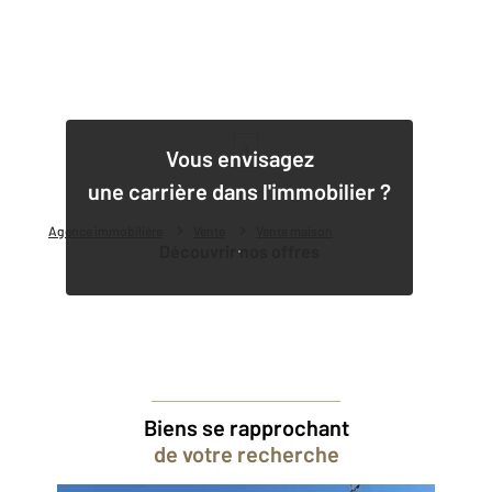
1
Vous envisagez
une carrière dans l'immobilier ?
Agence immobilière
Vente
Vente maison
Découvrir nos offres
Biens se rapprochant
de votre recherche