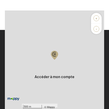
+
-
Parlons de vous, parlons biens
Votre compte :
Accéder à mon compte
500 m
©
Mappy