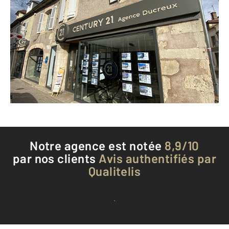
CENTURY 21 Agence Ducreux
2 rue Marié Davy
CLAMECY - 58500
Envoyer un message
Téléphoner à l'agence
Notre agence est notée
8,9/10
par nos clients
Avis authentifiés par
Qualitelis
Voir tous les avis clients