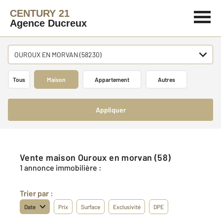
CENTURY 21
Agence Ducreux
OUROUX EN MORVAN (58230)
Tous
Maison
Appartement
Autres
Appliquer
Vente maison Ouroux en morvan (58)
1 annonce immobilière :
Trier par :
Date
Prix
Surface
Exclusivité
DPE