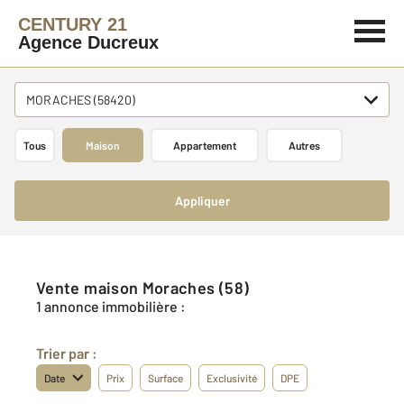
CENTURY 21
Agence Ducreux
MORACHES (58420)
Tous
Maison
Appartement
Autres
Appliquer
Vente maison Moraches (58)
1 annonce immobilière :
Trier par :
Date
Prix
Surface
Exclusivité
DPE