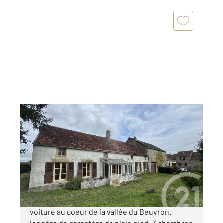
MORACHES 58
2
93,61 m
, 4 pièces
Ref : 66
Maison à vendre
110 000 €
Secteur Brinon Corbigny ,10 minutes en
voiture au coeur de la vallée du Beuvron.
longère de caractère de plain pied, 3 chambres