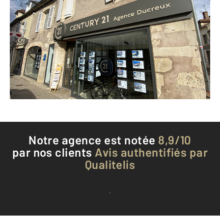
CENTURY 21 Agence Ducreux
2 rue Marié Davy
CLAMECY - 58500
Envoyer un message
Téléphoner à l'agence
Notre agence est notée
8,9/10
par nos clients
Avis authentifiés par
Qualitelis
Voir tous les avis clients