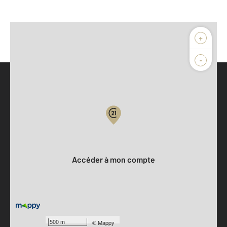
+
-
Parlons de vous, parlons biens
Votre compte :
Accéder à mon compte
500 m
©
Mappy