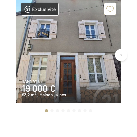
Exclusivité
TANNAY 58
TA
19 000 €
7
2
93,2 m
, Maison
, 4 pcs
15