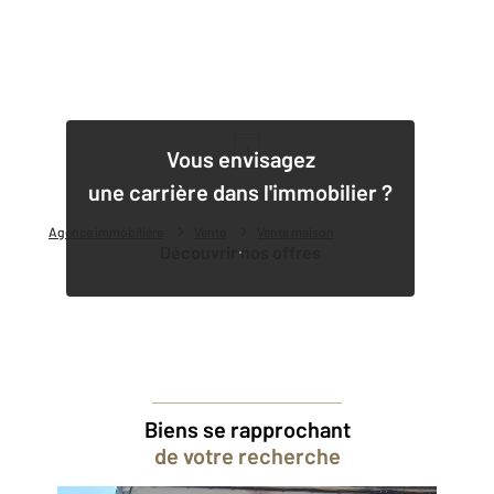
1
Vous envisagez
une carrière dans l'immobilier ?
Agence immobilière
Vente
Vente maison
Découvrir nos offres
Biens se rapprochant
de votre recherche