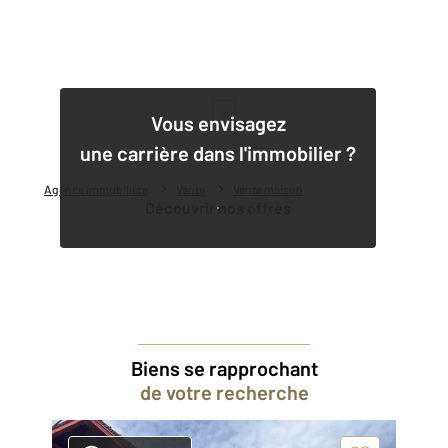
1
Vous envisagez
une carrière dans l'immobilier ?
Agence immobilière
Vente
Vente maison
Découvrir nos offres
Biens se rapprochant
de votre recherche