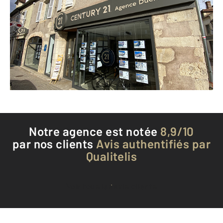
2 rue Marié Davy
CLAMECY - 58500
Envoyer un message
Téléphoner à l'agence
Notre agence est notée
8,9/10
par nos clients
Avis authentifiés par
Qualitelis
Voir tous les avis clients