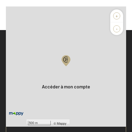
+
-
Parlons de vous, parlons biens
Votre compte :
Accéder à mon compte
500 m
©
Mappy