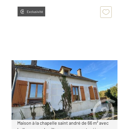
Exclusivité
LA CHAPELLE ST ANDRE 58
2
66,31 m
, 3 pièces
Ref : 21472
Maison à vendre
42 000 €
Visiter le site dédié
Maison à la chapelle saint andré de 66 m² avec