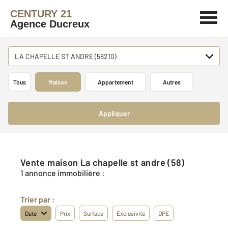
CENTURY 21
Agence Ducreux
LA CHAPELLE ST ANDRE (58210)
Tous
Maison
Appartement
Autres
Appliquer
Vente maison La chapelle st andre (58)
1 annonce immobilière :
Trier par :
Date
Prix
Surface
Exclusivité
DPE