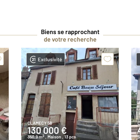
Biens se rapprochant
de votre recherche
Exclusivité
CLAMECY 58
C
130 000 €
2
350,9 m
, Maison
, 13 pcs
5