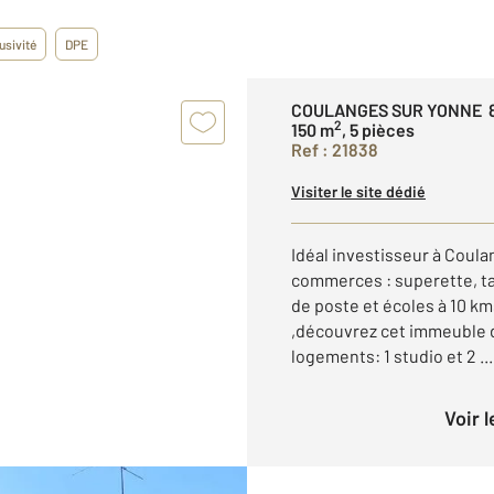
usivité
DPE
COULANGES SUR YONNE 
2
150 m
, 5 pièces
Ref : 21838
Visiter le site dédié
Idéal investisseur à Coul
commerces : superette, t
de poste et écoles à 10 k
,découvrez cet immeuble d
logements: 1 studio et 2 ...
Voir 