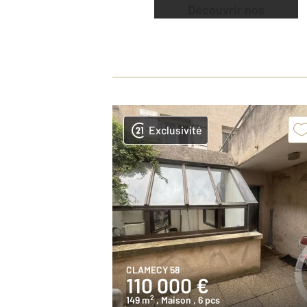
Découvrir nos
offres
Exclusivité
CLAMECY 58
110 000 €
2
149 m
, Maison
, 6 pcs