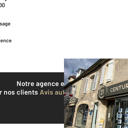
00
ssage
agence
Notre agence est notée
8,9/10
r nos clients
Avis authentifiés par Qualite
Voir tous les avis clients