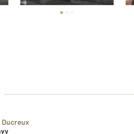
Y
e Ducreux
avy