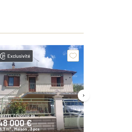
Exclusivité
Exclusivit
HATEL CENSOIR 89
CHATEL CENSOIR
48 000 €
51 000 
2
2
6,3 m
, Maison
, 3 pcs
89,5 m
, Maison