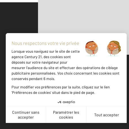
Parlons de vous, parlons biens
500 m
©
Mappy
Votre agence est notée
Achat
Vente
8,9
/
10