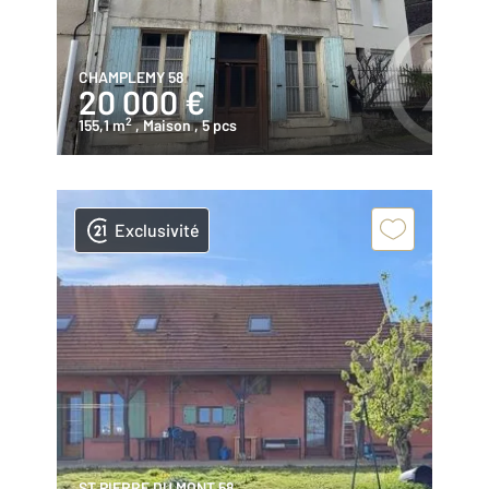
CHAMPLEMY 58
20 000 €
2
155,1 m
, Maison
, 5 pcs
Exclusivité
ST PIERRE DU MONT 58