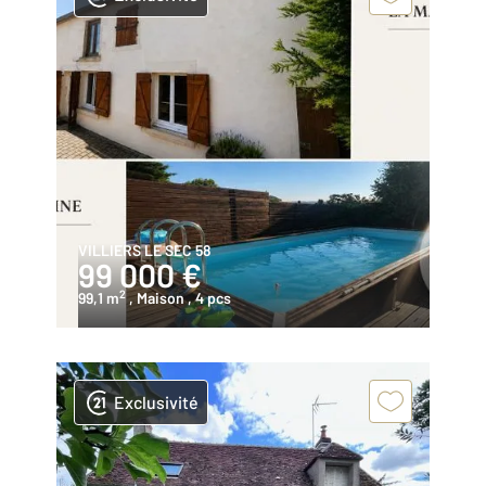
VILLIERS LE SEC 58
99 000 €
2
99,1 m
, Maison
, 4 pcs
Exclusivité