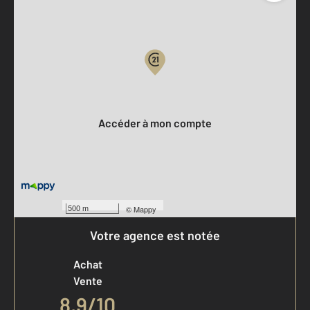
Parlons de vous, parlons biens
Votre compte :
Accéder à mon compte
500 m
©
Mappy
Votre agence est notée
Achat
Vente
8,9
/
10