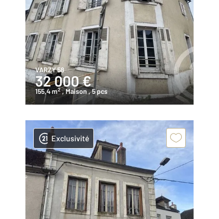
VARZY 58
32 000 €
2
155,4 m
, Maison
, 5 pcs
Exclusivité