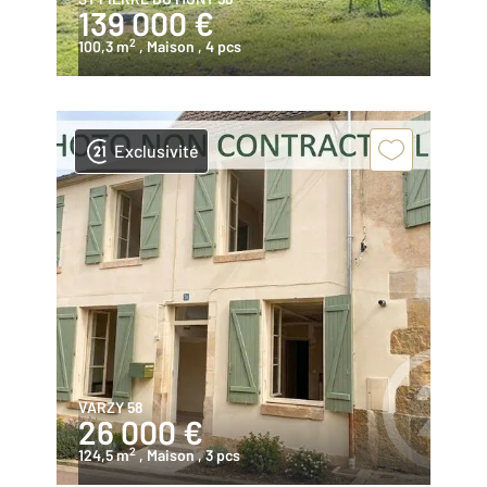
139 000 €
2
100,3 m
, Maison
, 4 pcs
Exclusivité
VARZY 58
26 000 €
2
124,5 m
, Maison
, 3 pcs