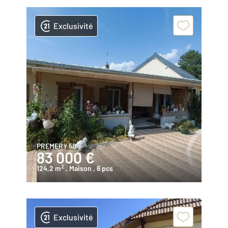
Exclusivité
PREMERY 58
83 000 €
2
124,2 m
, Maison
, 6 pcs
Exclusivité