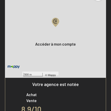
Parlons de vous, parlons biens
Votre compte :
Accéder à mon compte
500 m
©
Mappy
Votre agence est notée
Achat
Vente
8,9
/
10