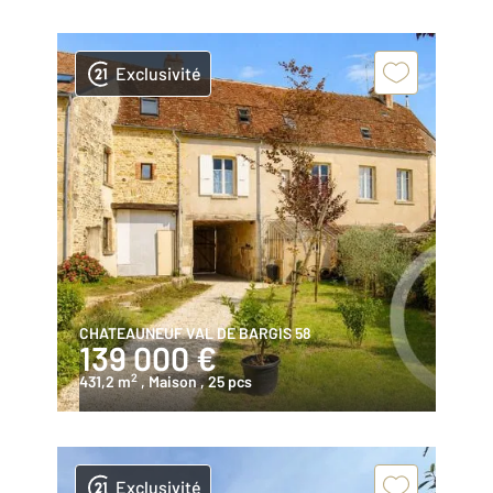
Exclusivité
CHATEAUNEUF VAL DE BARGIS 58
139 000 €
2
431,2 m
, Maison
, 25 pcs
Exclusivité