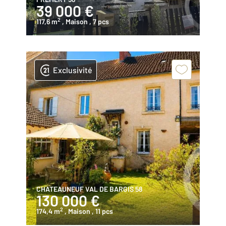
39 000 €
2
117,6 m
, Maison
, 7 pcs
Exclusivité
CHATEAUNEUF VAL DE BARGIS 58
130 000 €
2
174,4 m
, Maison
, 11 pcs