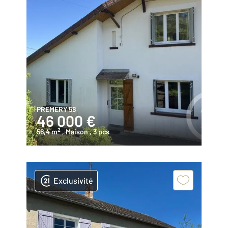
PREMERY 58
46 000 €
2
56,4 m
, Maison
, 3 pcs
Exclusivité