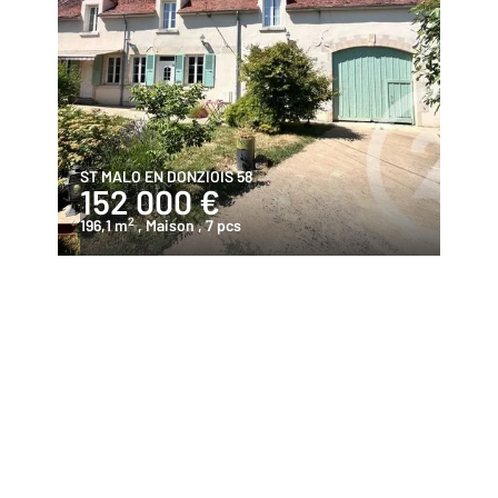
ST MALO EN DONZIOIS 58
152 000 €
2
196,1 m
, Maison
, 7 pcs