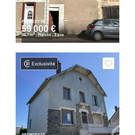
PREMERY 58
59 000 €
2
96,1 m
, Maison
, 3 pcs
Exclusivité
PREMERY 58