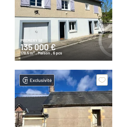
PREMERY 58
135 000 €
2
178,5 m
, Maison
, 6 pcs
Exclusivité