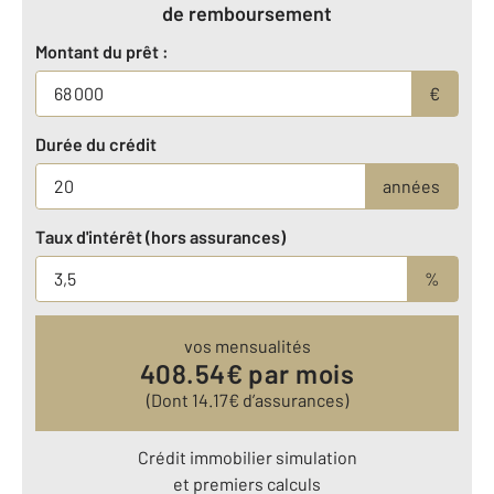
de remboursement
Montant du prêt :
€
Durée du crédit
années
Taux d'intérêt (hors assurances)
%
vos mensualités
408.54
€ par mois
(Dont
14.17
€ d’assurances)
Crédit immobilier simulation
et premiers calculs