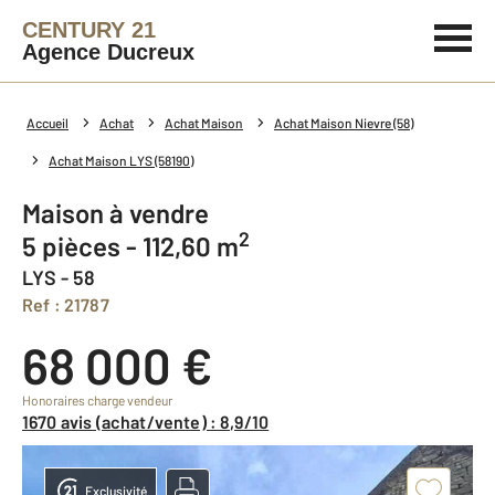
CENTURY 21
Agence Ducreux
Accueil
Achat
Achat Maison
Achat Maison Nievre (58)
Achat Maison LYS (58190)
Maison à vendre
2
5 pièces - 112,60 m
LYS - 58
Ref : 21787
68 000 €
Honoraires charge vendeur
1670 avis (achat/vente) : 8,9/10
Exclusivité