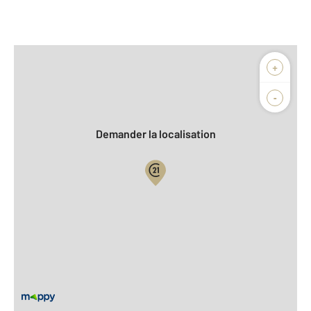
Afficher sur la carte :
+
Agence
Biens vendus
-
Demander la localisation
Vue globale
2
Surface totale : 99 m
2
Surface habitable : 99,1 m
2
Surface terrain : 1 663 m
Nombre de pièces : 4
[Voir le détail]
Équipements