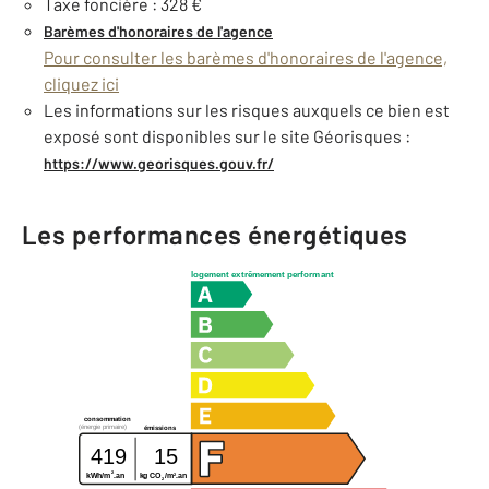
Taxe foncière : 328 €
Barèmes d'honoraires de l'agence
Pour consulter les barèmes d'honoraires de l'agence,
cliquez ici
Les informations sur les risques auxquels ce bien est
exposé sont disponibles sur le site Géorisques :
https://www.georisques.gouv.fr/
Les performances énergétiques
logement extrêmement performant
consommation
(énergie primaire)
émissions
419
15
2
2
kWh/m
.an
kg CO
/m
.an
2