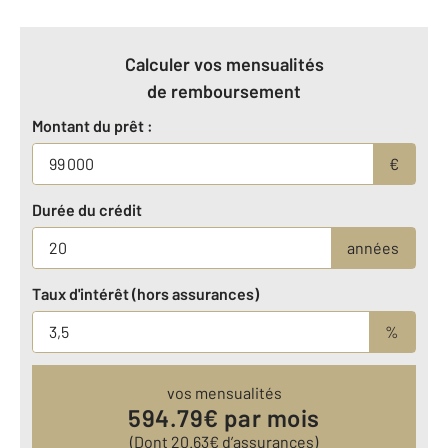
Calculer vos mensualités
de remboursement
Montant du prêt :
€
Durée du crédit
années
Taux d'intérêt (hors assurances)
%
vos mensualités
594.79
€ par mois
(Dont
20.63
€ d’assurances)