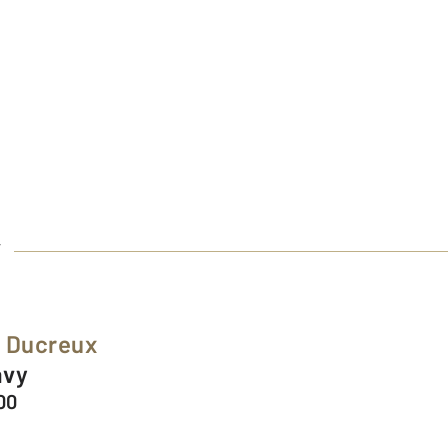
Y
e Ducreux
avy
00