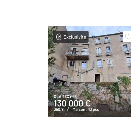
Exclusivité
CLAMECY 58
130 000 €
2
350,9 m
, Maison
, 13 pcs