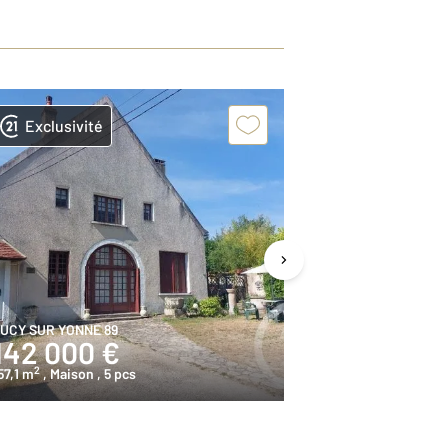
Exclusivité
Exclusivit
UCY SUR YONNE 89
CHEVROCHES 58
142 000 €
57 000 
2
2
57,1 m
, Maison
, 5 pcs
64,7 m
, Maison