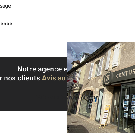
ssage
agence
Notre agence est notée
8,9/10
r nos clients
Avis authentifiés par Qualite
Voir tous les avis clients