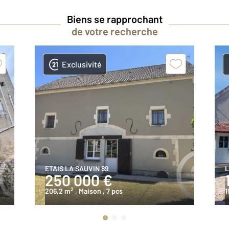
Biens se rapprochant
de votre recherche
Exclusivité
ETAIS LA SAUVIN 89
L
250 000 €
2
206,2 m
, Maison
, 7 pcs
1