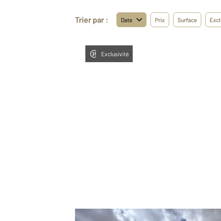
Trier par :
Date
Prix
Surface
Excl
Exclusivité