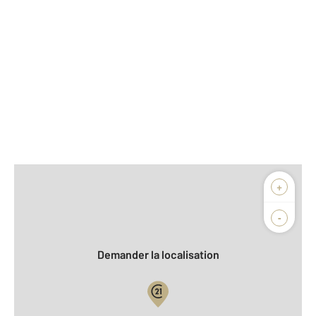
Afficher sur la carte :
+
Agence
Biens vendus
-
Demander la localisation
Vue globale