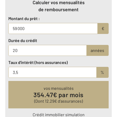
Calculer vos mensualités
de remboursement
Montant du prêt :
€
Durée du crédit
années
Taux d'intérêt (hors assurances)
%
vos mensualités
354.47
€ par mois
(Dont
12.29
€ d’assurances)
Crédit immobilier simulation