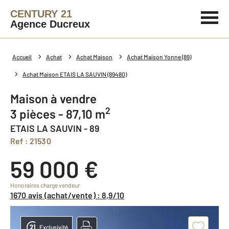
CENTURY 21
Agence Ducreux
Accueil
Achat
Achat Maison
Achat Maison Yonne (89)
Achat Maison ETAIS LA SAUVIN (89480)
Maison à vendre
2
3 pièces - 87,10 m
ETAIS LA SAUVIN - 89
Ref : 21530
59 000 €
Honoraires charge vendeur
1670 avis (achat/vente) : 8,9/10
Exclusivité