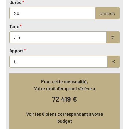
Durée
*
années
Taux
*
%
Apport
*
€
Pour cette mensualité,
Votre droit d'emprunt s'élève à
72 419
€
Voir les 8 biens correspondant à votre
budget