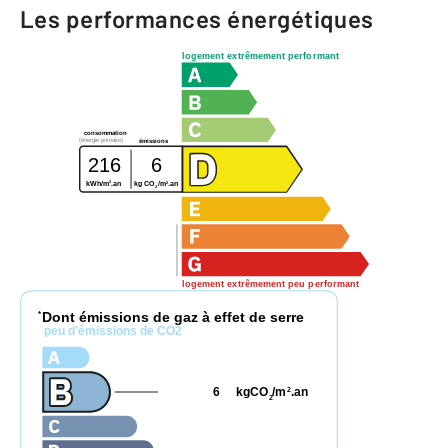
Les performances énergétiques
logement extrêmement performant
consommation
(énergie primaire)
émissions
216
6
2
2
kWh/m
.an
kg CO
/m
.an
2
logement extrêmement peu performant
Dont émissions de gaz à effet de serre
*
peu d'émissions de CO2
6
kgCO
/m
.an
2
2