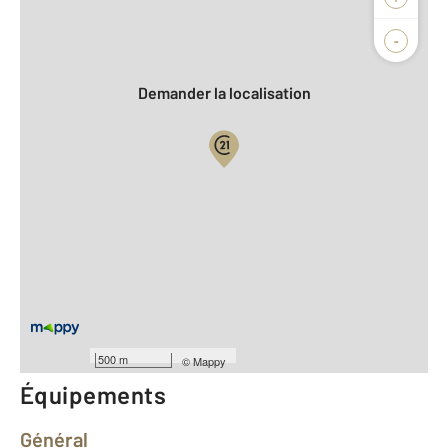
Agence
-
Demander la localisation
Vue globale
2
Surface totale : 82 m
2
Surface habitable : 82 m
Type d'appartement : Duplex
er
Étage : 1
Nombre de pièces : 3
[Voir le détail]
Type de construction : Traditionnelle
500 m
©
Mappy
Équipements
Général