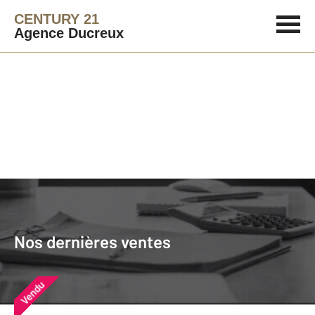
CENTURY 21
Agence Ducreux
Agence immobilière
Vendre
Nos dernières ventes
Nos derniers biens vendus près de
Nos dernières ventes
chez vous
Vendu